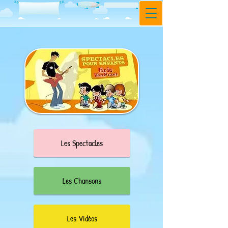
Les Spectacles
Les Chansons
Les Vidéos