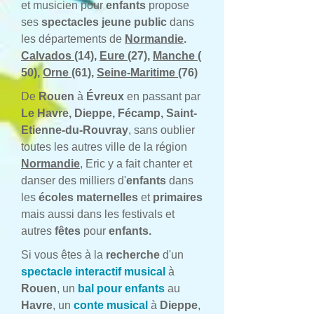
et musicien pour
enfants
propose
ses
spectacles jeune public
dans
les départements de
Normandie
.
Calvados
(14),
Eure
(27),
Manche
(
50),
Orne
(61),
Seine-Maritime
(76)
De
Rouen
à
Évreux
en passant par
Le Havre, Dieppe, Fécamp, Saint-
Etienne-du-Rouvray
, sans oublier
toutes les autres ville de la région
Normandie
, Eric y a fait chanter et
danser des milliers d'
enfants
dans
les
écoles maternelles
et
primaires
mais aussi dans les festivals et
autres
fêtes
pour
enfants.
Si vous êtes à la
recherche
d'un
spectacle interactif musical
à
Rouen
, un
bal pour enfants
au
Havre
, un
conte musical
à
Dieppe
,