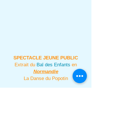
SPECTACLE JEUNE PUBLIC
Extrait du
Bal des Enfants
en
Normandie
La Danse du Popotin
Somme
,
Oise
,
Aisne
,
Pas de Calais
,
Nord
,
Var,
Bouches du Rhône
,
Alpes
Maritimes
,
Vaucluse
,
Gard
,
Hérault
,
Aude
,
Pyrénées orientales
,
Drôme
,
Alpes de
Hautes Provence
,
Hautes Alpes
,
Isère
,