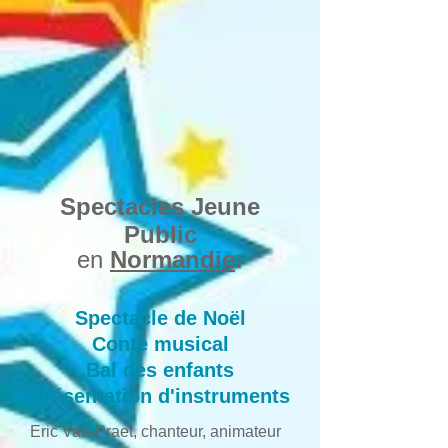
Spectacles Jeune
Public
en
Normandie
:
Spectacle de Noël
Conte musical
Bal des enfants
Présentation d'instruments
Eric Van-Praet, chanteur, animateur