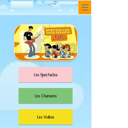
Les Spectacles
Les Chansons
Les Vidéos