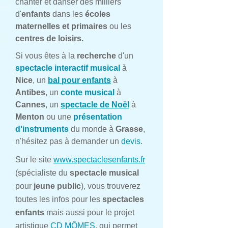
chanter et danser des milliers
d'
enfants
dans les
écoles
maternelles et primaires
ou les
centres de loisirs.
Si vous êtes à la
recherche
d'un
spectacle interactif musical
à
Nice
, un
bal pour enfants
à
Antibes
, un
conte musical
à
Cannes
, un
spectacle de Noël
à
Menton
ou une
présentation
d'instruments
du monde à
Grasse
,
n'hésitez pas à demander un
devis
.
Sur le site
www.spectaclesenfants.fr
(spécialiste du
spectacle musical
pour
jeune public
), vous trouverez
toutes les infos pour les
spectacles
enfants
mais aussi pour le projet
artistique
CD MÔMES
, qui permet