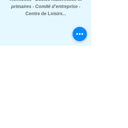
primaires - Comité d'entreprise -
Centre de Loisirs...
Somme
,
Oise
,
Aisne
,
Pas de Calais
,
Nord
,
Var,
Bouches du Rhône
,
Alpes
Maritimes
,
Vaucluse
,
Gard
,
Hérault
,
Aude
,
Pyrénées orientales
,
Drôme
,
Alpes de
Hautes Provence
,
Hautes Alpes
,
Isère
,
Rhône
,
Lorraine
,
Ardèche
,
Haute Loire
,
Loire,
P
uy de Dôme
,
Lozère
,
Cantal,
Lot et