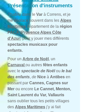
Présentation d'instruments
J'habite dans le
Var
à Correns, et je
me déplace souvent dans les
Alpes
Maritimes
département de la
région
PACA
(
Provence Alpes Côte
d'Azur
) pour y jouer mes différents
spectacles musicaux pour
enfants.
Pour un
Arbre de Noël
, un
Carnaval
ou autres
fêtes enfants
avec le
spectacle de Noël
ou
le bal
des enfants
,
de
Nice
à
Antibes
en
passant par
Cannes, Cagnes sur
Mer
ou encore
Le Cannet, Menton,
Saint Laurent du Var, Vallauris
sans oublier tous les petits villages
des
Alpes Maritimes
j'y ai fait