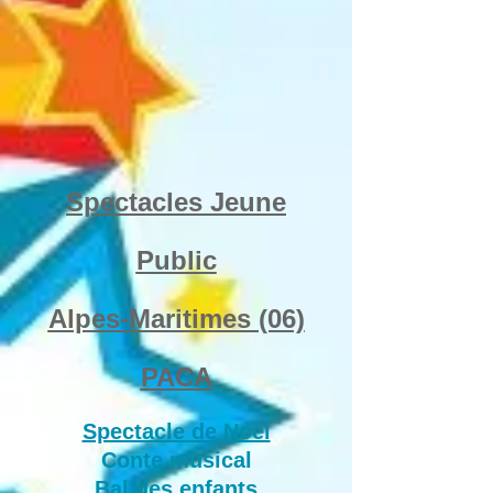
Spectacles Jeune
Public
Alpes-Maritimes (06)
PACA
Spectacle de Noël
Conte musical
Bal des enfants