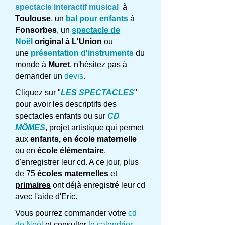
spectacle interactif musical
à
Toulouse
, un
bal pour enfants
à
Fonsorbes
, un
spectacle de
Noël
original à L'Union
ou
une
présentation d'instruments
du
monde à
Muret
, n'hésitez pas à
demander un
devis
.
Cliquez sur "
LES SPECTACLES
"
pour avoir les descriptifs des
spectacles enfants ou sur
CD
MÔMES
, projet artistique qui permet
aux
enfants, en école maternelle
ou en
école élémentaire
,
d'enregistrer leur cd. A ce jour, plus
de 75
écoles maternelles
et
primaires
ont déjà enregistré leur cd
avec l'aide d'Eric.
Vous pourrez commander votre
cd
de Noël
et consulter
le calendrier