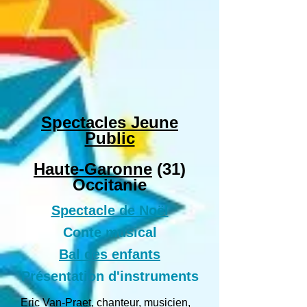
Spectacles Jeune
Public
Haute-Garonne
(31)
Occitanie
Spectacle de Noël
Conte musical
Bal des enfants
Présentation d'instruments
Eric Van-Praet, chanteur, musicien,