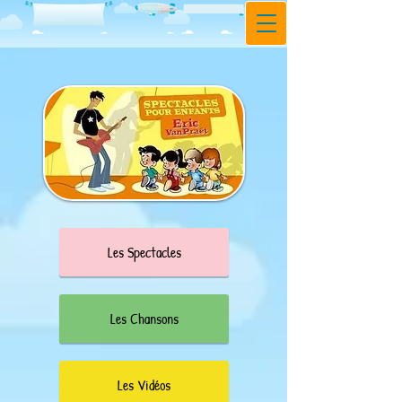
Les Spectacles
Les Chansons
Les Vidéos