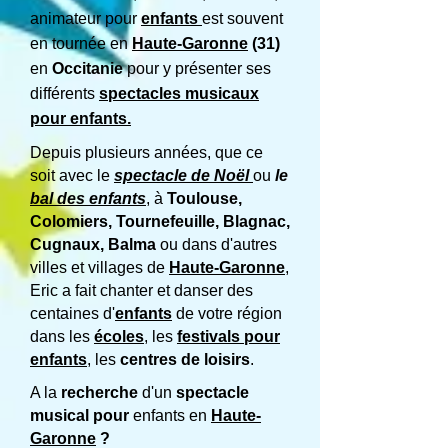
animateur pour
enfants
est souvent
en tournée en
Haute-Garonne
(31)
en
Occitanie
pour y présenter ses
différents
spectacles musicaux
pour enfants.
Depuis plusieurs années, que ce
soit avec le
spectacle de Noël
ou
le
bal des enfants
, à
Toulouse
,
Colomiers, Tournefeuille, Blagnac,
Cugnaux, Balma
ou dans d'autres
villes et villages de
Haute-Garonne
,
Eric a fait chanter et danser des
centaines d'
enfants
de votre région
dans les
écoles
, les
festivals pour
enfants
, les
centres de loisirs
.
A la
recherche
d'un
spectacle
musical pour
enfants en
Haute-
Garonne
?