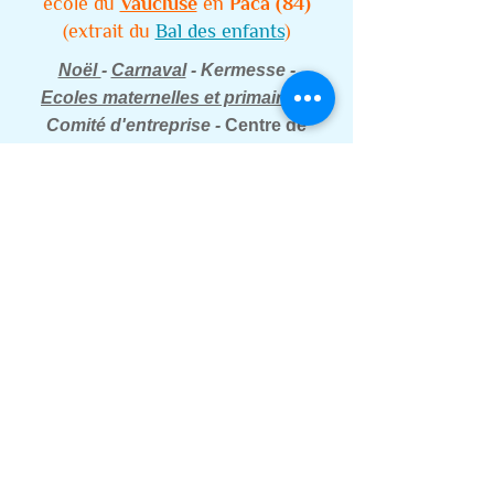
école du
Vaucluse
en
Paca (84)
(extrait du
Bal des enfants
)
Noël
-
Carnaval
- Kermesse -
Ecoles maternelles et primaires
-
Comité d'entreprise -
Centre de
Loisirs
Somme
,
Oise
,
Aisne
,
Pas de Calais
,
Nord
,
Var,
Bouches du Rhône
,
Alpes
Maritimes
,
Vaucluse
,
Gard
,
Hérault
,
Aude
,
Pyrénées orientales
,
Drôme
,
Alpes de
Hautes Provence
,
Hautes Alpes
,
Isère
,
Rhône
,
Lorraine
,
Ardèche
,
Haute Loire
,
Loire,
P
uy de Dôme
,
Lozère
,
Cantal,
Lot et
Garonne
,
Lot,
Aveyron
,
Tarn
,
Tarn et Garonne
,