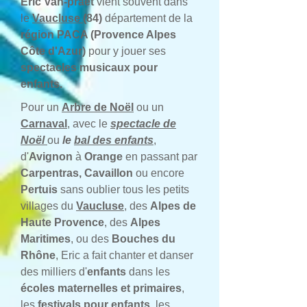
Eric Van-praët
vient souvent dans
le
Vaucluse
(84)
département de la
région PACA (Provence Alpes
Côte d'Azur)
pour y jouer ses
spectacles musicaux pour
enfants.
Pour un
Arbre de Noël
ou un
Carnaval
, avec le
spectacle de
Noël
ou
le
bal des enfants
,
d'
Avignon
à
Orange
en passant par
Carpentras, Cavaillon
ou encore
Pertuis
sans oublier tous les petits
villages du
Vaucluse
, des
Alpes de
Haute Provence
, des
Alpes
Maritimes
, ou des
Bouches du
Rhône
, Eric a fait chanter et danser
des milliers d'
enfants
dans les
écoles maternelles et primaires
,
les
festivals pour enfants
, les