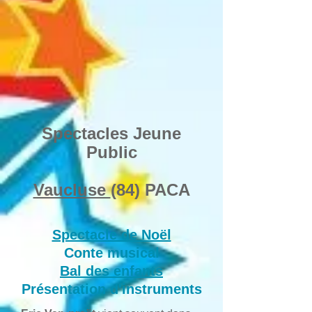
Spectacles Jeune
Public
Vaucluse
(84) PACA
Spectacle de Noël
Conte musical
Bal des enfants
Présentation d'instruments