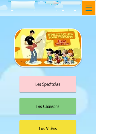
Les Spectacles
Les Chansons
Les Vidéos