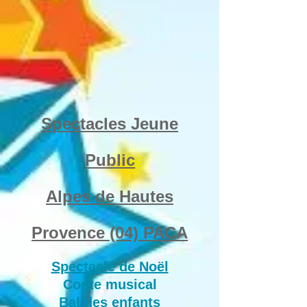
Spectacles Jeune
Public
Alpes de Hautes
Provence (04) PACA
Spectacle de Noël
Conte musical
Bal des enfants