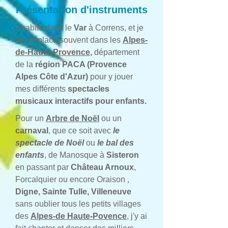
Présentation d'instruments
J'habite dans le
Var
à Correns, et je
me déplace souvent dans les
Alpes-
de-Haute-Provence
,
département
de la
région PACA (Provence
Alpes Côte d'Azur)
pour y jouer
mes différents
spectacles
musicaux interactifs pour enfants.
Pour un
Arbre de Noël
ou un
carnaval
, que ce soit avec
le
spectacle de Noël
ou
le bal des
enfants
, de Manosque à
Sisteron
en passant par
Château Arnoux
,
Forcalquier ou encore Oraison ,
Digne, Sainte Tulle, Villeneuve
sans oublier tous les petits villages
des
Alpes-de Haute-Povence
, j'y ai