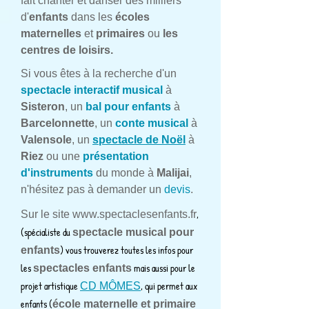
fait chanter et danser des milliers
d'
enfants
dans les
écoles
maternelles
et
primaires
ou
les
centres de loisirs.
Si vous êtes à la recherche d'un
spectacle interactif musical
à
Sisteron
, un
bal pour enfants
à
Barcelonnette
, un
conte musical
à
Valensole
, un
spectacle de Noël
à
Riez
ou une
présentation
d'instruments
du monde à
Malijai
,
n'hésitez pas à demander un
devis
.
,
Sur le site
www.spectaclesenfants.fr
(spécialiste du
spectacle musical pour
) vous trouverez toutes les infos pour
enfants
les
mais aussi pour le
spectacles enfants
projet artistique
, qui permet aux
CD MÔMES
enfants (
école maternelle et primaire