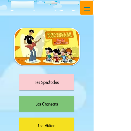
Les Spectacles
Les Chansons
Les Vidéos