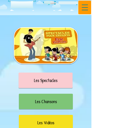
Les Spectacles
Les Chansons
Les Vidéos