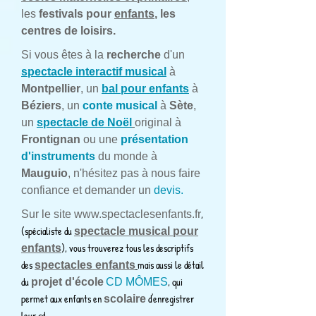
les
festivals pour
enfants
, les
centres de loisirs.
Si vous êtes à la
recherche
d'un
spectacle interactif musical
à
Montpellier
, un
bal pour enfants
à
Béziers
, un
conte musical
à
Sète
,
un
spectacle de Noël
original à
Frontignan
ou une
présentation
d'instruments
du monde à
Mauguio
, n'hésitez pas à nous faire
confiance et demander un
devis.
,
Sur le site
www.spectaclesenfants.fr
(spécialiste du
spectacle musical pour
), vous trouverez tous les descriptifs
enfants
des
mais aussi le détail
spectacles enfants
du
, qui
projet d'école
CD MÔMES
permet aux enfants en
d'enregistrer
scolaire
leur cd.