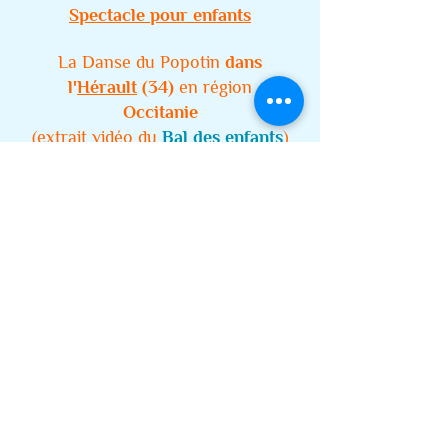
Spectacle pour enfants
La Danse du Popotin
dans
l'
Hérault
(34)
en région
Occitanie
(extrait vidéo du
Bal des enfants
)
Arbre de Noël
-
Carnaval
-
Kermesse -
Ecoles maternelles et
primaires
- Comité d'entreprise -
Somme
,
Oise
,
Aisne
,
Pas de Calais
,
Nord
,
Var,
Bouches du Rhône
,
Alpes
Maritimes
,
Vaucluse
,
Gard
,
Hérault
,
Aude
,
Pyrénées orientales
,
Drôme
,
Alpes de
Hautes Provence
,
Hautes Alpes
,
Isère
,
Rhône
,
Lorraine
,
Ardèche
,
Haute Loire
,
Loire,
P
uy de Dôme
,
Lozère
,
Cantal,
Lot et
Garonne
,
Lot,
Aveyron
,
Tarn
,
Tarn et Garonne
,