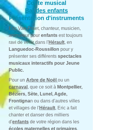
Conte musical
Bal des enfants
Présentation d'instruments
Eric Van-Praet, chanteur, musicien,
animateur pour
enfants
est toujours
ravi de venir dans l'
Hérault
,
en
Languedoc-Roussillon
pour y
présenter ses différents
spectacles
musicaux interactifs pour Jeune
Public.
Pour un
Arbre de Noël
ou un
carnaval
, que ce soit à
Montpellier,
Béziers, Sète, Lunel, Agde,
Frontigna
n ou dans d'autres villes
et villages de l'
Hérault
, Eric a fait
chanter et danser des milliers
d'
enfants
de votre région dans les
écoles maternelles et primaires
,