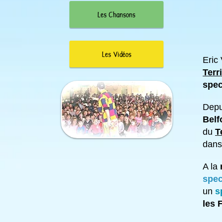
Les Chansons
Les Vidéos
Eric
Terr
spec
Depu
Belf
du
T
dans
A la
spec
un
s
les 