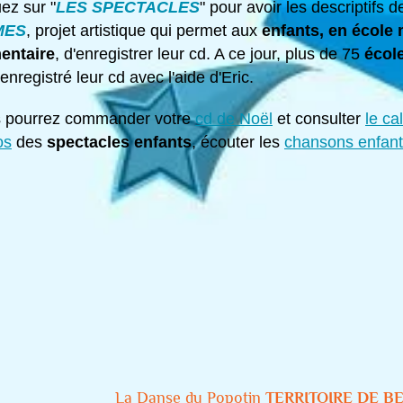
ez sur "
LES SPECTACLES
" pour avoir les descriptifs
MES
, projet artistique qui permet aux
enfants, en école 
entaire
, d'enregistrer leur cd. A ce jour, plus de 75
écol
enregistré leur cd avec l'aide d'Eric.
 pourrez commander votre
cd de Noël
et consulter
le ca
os
des
spectacles enfants
, écouter les
chansons enfant
La Danse du Popotin
TERRITOIRE DE B