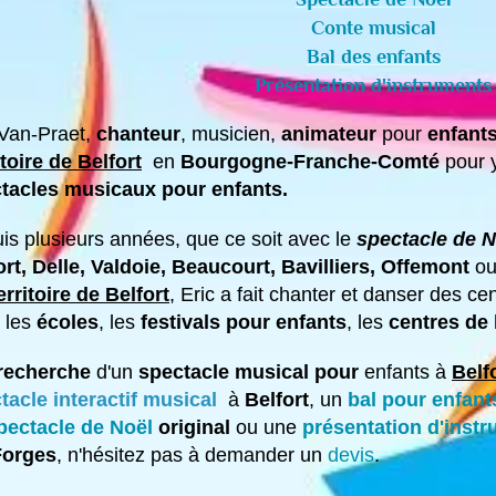
Conte musical
Bal des enfants
Présentation d'instruments
 Van-Praet,
chanteur
, musicien,
animateur
pour
enfant
itoire de Belfort
en
Bourgogne-Franche-Comté
pour 
tacles musicaux pour enfants.
is plusieurs années, que ce soit avec le
spectacle de N
ort
, Delle, Valdoie, Beaucourt, Bavilliers, Offemont
ou
erritoire de Belfort
, Eric a fait chanter et danser des ce
 les
écoles
, les
festivals pour enfants
, les
centres de 
recherche
d'un
spectacle musical pour
enfants à
Belf
tacle interactif musical
à
Belfort
, un
bal pour enfant
pectacle de Noël
original
ou une
présentation d'inst
Forges
, n'hésitez pas à demander un
devis
.