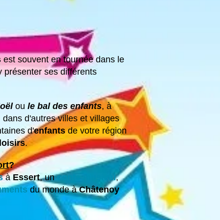
s
est souvent en tournée dans le
y présenter ses différents
oël
ou
le bal des enfants
, à
 dans d'autres villes et villages
ntaines d'
enfants
de votre région
loisirs
.
ort
?
s
à
Essert
, un
conte musical
,
ruments
du monde à
Châtenoy