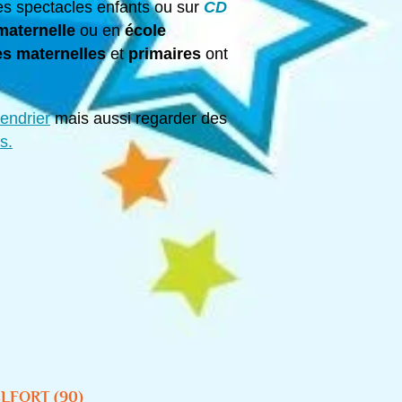
 des spectacles enfants ou sur
CD
maternelle
ou en
école
es maternelles
et
primaires
ont
lendrier
mais aussi regarder des
s.
ELFORT
(90)