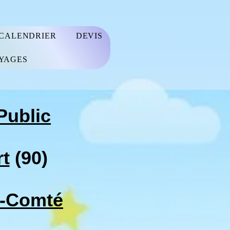
 CALENDRIER
DEVIS
YAGES
Public
rt
(90)
e-Comté