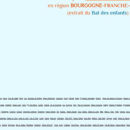
en région
BOURGOGNE-
FRANCHE
(extrait du
Bal des enfants
)
se
,
Aisne
,
Pas de Calais
,
Nord
,
Var,
Bouches du Rhône
,
Alpes Maritimes
,
Vaucluse
,
Gard
,
Hérault
,
Aude
,
Pyrénées orientales
,
Drôme
,
Alpes de Hautes Provence
,
Hautes A
rraine
,
Ardèche
,
Haute Loire
,
Loire,
P
uy de Dôme
,
Lozère
,
Cantal,
Lot et Garonne
,
Lot,
Aveyron
,
Tarn
,
Tarn et Garonne
,
Haute Garonne
,
Ariége
,
Hautes Pyrénées
,
Pyrénées
e
,
Dordogne
​,
Corréze
,
Creuse
,
Charente maritime
,
Charente
,
Haute Vienne
,
Ain
,
Savoie,
Haute Savoie
,
Jura,
Doubs,
Saône et Loire
,
Allier
,
Nievre,
Cher,
I
ndre
,
Vienne,
Gers
lantique,
Maine et Loire,
Indre et Loire,
Loir et Cher
,
Loiret
,
Yonne
,
Manche
,
Calvados
,
Côte d'Or,
Haute Saône
,
Bas Rhin
,
Belfort,
Haut-Rhin
,
Vosges
,
Aube
,
Seine et Marne
r
,
Sarthe
,
Mayenne
,
Ille et Vilaine,
Morbihan
,
Finistère
,
Côtes d'Armor
,
Orne,
Eure
,
Yvelines
,
Val d'Oise,
Hauts de Seine
,
Seine St Denis
,
Val de Marne,
Haute-Marne
,
Marn