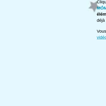
Cliqu
MÔ
élém
déjà 
Vous
vidé