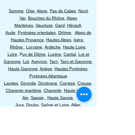
Somme
,
Oise
,
Aisne
,
Pas de Calais
,
Nord
,
Var,
Bouches du Rhône
,
Alpes
Maritimes
,
Vaucluse
,
Gard
,
Hérault
,
Aude
,
Pyrénées orientales
,
Drôme
,
Alpes de
Hautes Provence
,
Hautes Alpes
,
Isère
,
Rhône
,
Lorraine
,
Ardèche
,
Haute Loire
,
Loire,
P
uy de Dôme
,
Lozère
,
Cantal,
Lot et
Garonne
,
Lot,
Aveyron
,
Tarn
,
Tarn et Garonne
,
Haute Garonne
,
Ariége
,
Hautes Pyrénées
,
Pyrénées Atlantique
Landes
,
Gironde
,
Dordogne
​,
Corréze
,
Creuse
,
Charente maritime
,
Charente
,
Haute Vienne
,
Ain
,
Savoie,
Haute Savoie
,
Jura,
Doubs,
Saône et Loire
,
Allier
,
Nievre,
Cher,
I
ndre
,
Vienne,
Gers,
Deux
Sévres,
Vendée,
Loire Atlantique,
Maine et Loire,
Indre
et Loire,
Loir et Cher
,
Loiret
,
Yonne
,
Manche
,