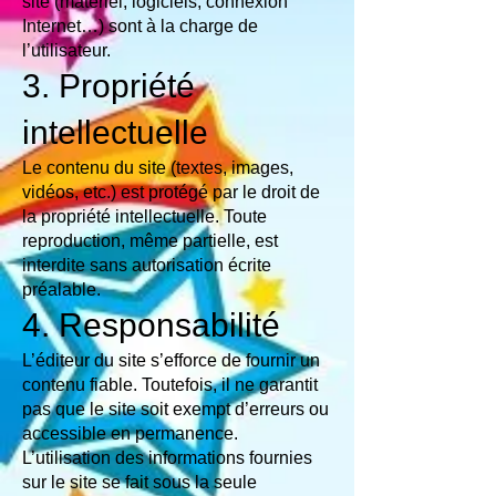
site (matériel, logiciels, connexion
Internet…) sont à la charge de
l’utilisateur.
3. Propriété
intellectuelle
Le contenu du site (textes, images,
vidéos, etc.) est protégé par le droit de
la propriété intellectuelle. Toute
reproduction, même partielle, est
interdite sans autorisation écrite
préalable.
4. Responsabilité
L’éditeur du site s’efforce de fournir un
contenu fiable. Toutefois, il ne garantit
pas que le site soit exempt d’erreurs ou
accessible en permanence.
L’utilisation des informations fournies
sur le site se fait sous la seule