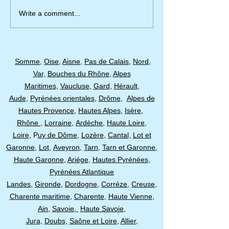
https://www.paris-
Write a comment...
normandie.fr/regi...
Somme
,
Oise
,
Aisne
,
Pas de Calais
,
Nord
,
Var,
Bouches du Rhône
,
Alpes
Maritimes
,
Vaucluse
,
Gard
,
Hérault
,
Aude
,
Pyrénées orientales
,
Drôme
,
Alpes de
Hautes Provence
,
Hautes Alpes
,
Isère
,
Rhône
,
Lorraine
,
Ardèche
,
Haute Loire
,
Loire,
P
uy de Dôme
,
Lozère
,
Cantal,
Lot et
Garonne
,
Lot,
Aveyron
,
Tarn
,
Tarn et Garonne
,
Haute Garonne
,
Ariége
,
Hautes Pyrénées
,
Pyrénées Atlantique
Landes
,
Gironde
,
Dordogne
​,
Corréze
,
Creuse
,
Charente maritime
,
Charente
,
Haute Vienne
,
Ain
,
Savoie,
Haute Savoie
,
Jura,
Doubs,
Saône et Loire
,
Allier
,