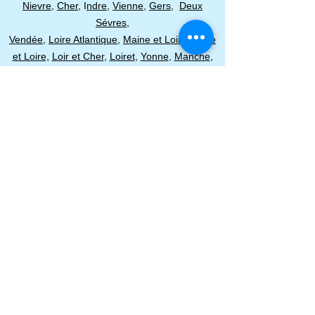
Nievre,
Cher,
I
ndre
,
Vienne,
Gers,
Deux
Sévres,
Vendée,
Loire Atlantique,
Maine et Loire,
Indre
et Loire,
Loir et Cher
,
Loiret
,
Yonne
,
Manche
,
Calvados
,
Côte d'Or,
Haute Saône
,
Bas Rhin
,
Belfort,
Haut-Rhin
,
Vosges
,
Aube
,
Seine et
Marne
,
Essonne,
Seine
Eure et Loir
,
Sarthe
,
Mayenne
,
Ille et
Vilaine,
Morbihan
,
Finistère
,
Côtes d'Armor
,
Orne,
Eure
,
Yvelines
,
Val d'Oise,
Hauts de
Seine
,
Seine St Denis
,
Val de Marne,
Haute-
Marne
,
Marne,
Meuse,
Meurthe et Moselle
,
Documents
,
Le
Blog
,
Moselle
,
Ardennes
,
Seine maritime
,
Paris
,
Nice
,
Lyon
,
Monaco
,
Toulouse,
Montpellier
,
Marseille
,
Grenoble
,
Hauts-de-
France
,
Nord-Pas de Calais
,
Corse
,
Haute-
Corse
,
Corse du sud
,
Picardie
,
Ile-de-France
,
Bretagne,
Seine
,
Rhône-Alpes,
Languedoc-