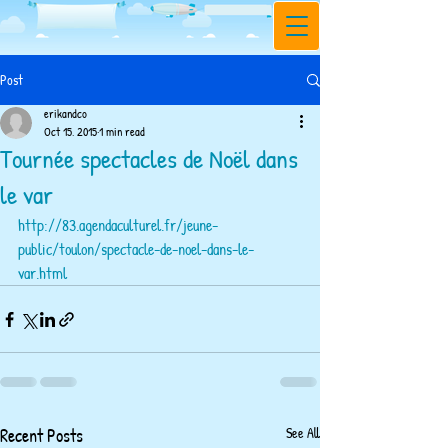
Post
erikandco
Oct 15, 2015
1 min read
Tournée spectacles de Noël dans
le var
http://83.agendaculturel.fr/jeune-
public/toulon/spectacle-de-noel-dans-le-
var.html
Recent Posts
See All